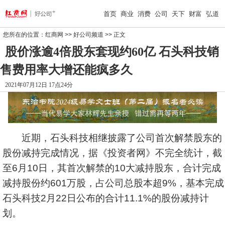
首页
商业
消费
公司
天下
财富
弘道
您所在的位置：
红商网
>>
好公司频道
>> 正文
股价涨逾4倍股东套现约60亿 石头科技销
售费用率大增还能疯多久
2021年07月12日 17点24分
近期，
石头科技
相继披露了公司首次解禁股东的
股份减持完成情况，据《投资者网》不完全统计，截
至6月10日，其首次解禁的10大减持股东，合计完成
减持股份约601万股，占公司总股本超9%，基本完成
石头科技2月22日公布的合计11.1%的股份减持计
划。