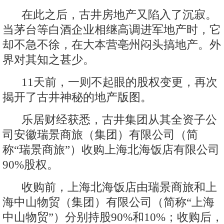
在此之后，古井房地产又陷入了沉寂。
当茅台等白酒企业相继高调进军地产时，它
却不急不徐，在大本营亳州闷头搞地产。外
界对其知之甚少。
11天前，一则不起眼的股权变更，再次
揭开了古井神秘的地产版图。
乐居财经获悉，古井集团从其全资子公
司安徽瑞景商旅（集团）有限公司（简
称“瑞景商旅”）收购上海北海饭店有限公司
90%股权。
收购前，上海北海饭店由瑞景商旅和上
海中山物贸（集团）有限公司（简称“上海
中山物贸”）分别持股90%和10%；收购后，