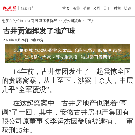
首页
商业
消费
公司
天下
财富
弘道
您所在的位置：
红商网·新零售阵线
>>
好公司频道
>> 正文
古井贡酒挥发了地产味
2021年01月28日 15点19分
14年前，古井集团发生了一起震惊全国
的贪腐窝案，从上至下，涉案十余人，中层
几乎“全军覆没”。
在这起窝案中，古井房地产也跟着“高
调”了一回。其中，安徽古井房地产集团有
限公司原董事长李运杰因受贿被逮捕，一审
获刑15年。