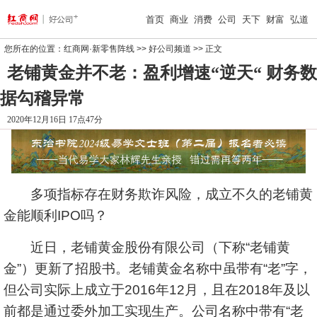
首页
商业
消费
公司
天下
财富
弘道
您所在的位置：
红商网·新零售阵线
>>
好公司频道
>> 正文
老铺黄金并不老：盈利增速“逆天“ 财务数
据勾稽异常
2020年12月16日 17点47分
多项指标存在财务欺诈风险，成立不久的老铺黄
金能顺利IPO吗？
近日，老铺黄金股份有限公司（下称“老铺黄
金”）更新了招股书。老铺黄金名称中虽带有“老”字，
但公司实际上成立于2016年12月，且在2018年及以
前都是通过委外加工实现生产。公司名称中带有“老