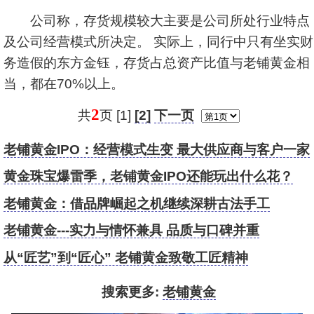
公司称，存货规模较大主要是公司所处行业特点
及公司经营模式所决定。 实际上，同行中只有坐实财
务造假的东方金钰，存货占总资产比值与老铺黄金相
当，都在70%以上。
2
共
页 [1]
[2]
下一页
老铺黄金IPO：经营模式生变 最大供应商与客户一家
亲
黄金珠宝爆雷季，老铺黄金IPO还能玩出什么花？
老铺黄金：借品牌崛起之机继续深耕古法手工
老铺黄金---实力与情怀兼具 品质与口碑并重
从“匠艺”到“匠心” 老铺黄金致敬工匠精神
搜索更多:
老铺黄金