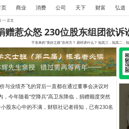
首页
商业
消费
公司
天下
财富
弘道
道
>> 正文
捐赠惹众怒 230位股东组团欲诉
于东来的“美好之路”在何方？
易经讲什么？
知其三，知其二，
）股价与业绩齐飞的背后一直都在通过董事会决议对
内，今年随着“空降兵”高卫东降临，捐赠额度突然
中小股东心中的不满，财联社记者得知，已有230名