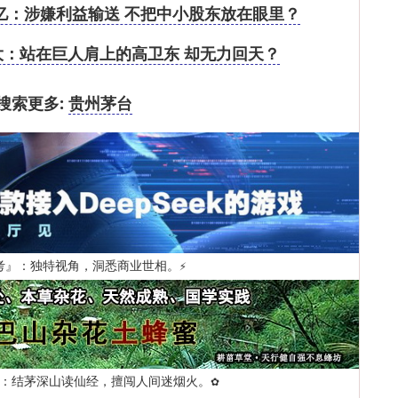
亿：涉嫌利益输送 不把中小股东放在眼里？
大：站在巨人肩上的高卫东 却无力回天？
搜索更多:
贵州茅台
考』：独特视角，洞悉商业世相。
⚡
：结茅深山读仙经，擅闯人间迷烟火。
✿