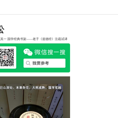
讼
知其一
国学经典书架——老子《道德经》注疏试译