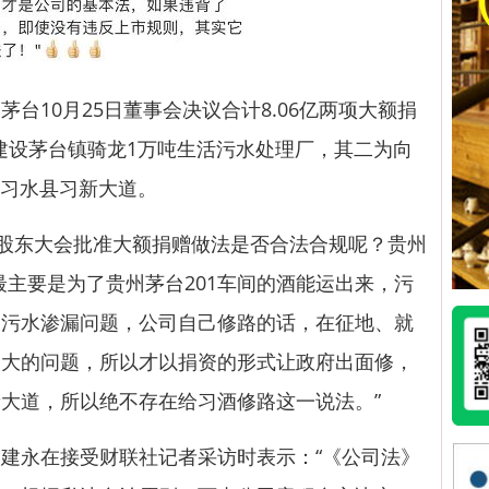
10月25日董事会决议合计8.06亿两项大额捐
亿建设茅台镇骑龙1万吨生活污水处理厂，其二为向
设习水县习新大道。
股东大会批准大额捐赠做法是否合法合规呢？贵州
最主要是为了贵州茅台201车间的酒能运出来，污
司污水渗漏问题，公司自己修路的话，在征地、就
常大的问题，所以才以捐资的形式让政府出面修，
大道，所以绝不存在给习酒修路这一说法。”
永在接受财联社记者采访时表示：“《公司法》