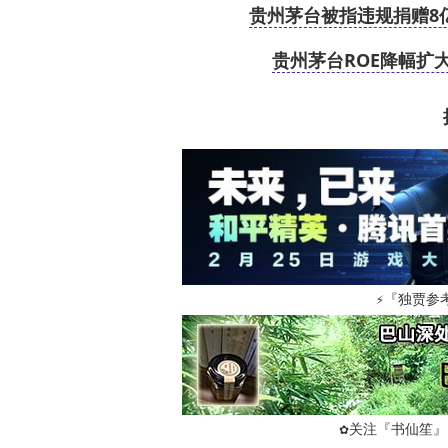
贵州茅台被指违规捐赠8
贵州茅台ROE降幅扩
『独贾参
⚡
关注『书仙笙』
✿