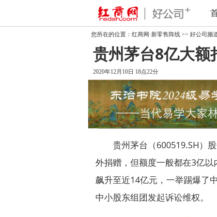
您所在的位置：
红商网·新零售阵线
>>
好公司频
贵州茅台8亿大额
2020年12月10日 18点22分
贵州茅台（600519.SH
外捐赠，但额度一般都在3亿以
飙升至近14亿元，一举踢爆了
中小股东组团发起诉讼维权。