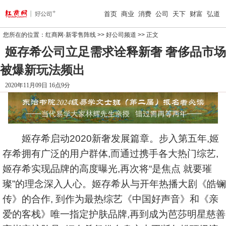
首页
商业
消费
公司
天下
财富
弘道
您所在的位置：
红商网·新零售阵线
>>
好公司频道
>> 正文
姬存希公司立足需求诠释新奢 奢侈品市场
被爆新玩法频出
2020年11月09日 16点9分
姬存希启动2020新奢发展篇章。步入第五年,姬
存希拥有广泛的用户群体,而通过携手各大热门综艺,
姬存希实现品牌的高度曝光,再次将“是焦点 就要璀
璨”的理念深入人心。姬存希从与开年热播大剧《皓镧
传》的合作, 到作为最热综艺《中国好声音》和《亲
爱的客栈》唯一指定护肤品牌,再到成为芭莎明星慈善