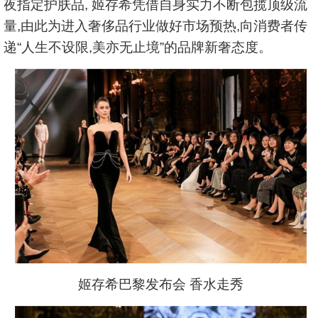
夜指定护肤品, 姬存希凭借自身实力不断包揽顶级流
量,由此为进入奢侈品行业做好市场预热,向消费者传
递“人生不设限,美亦无止境”的品牌新奢态度。
姬存希巴黎发布会 香水走秀