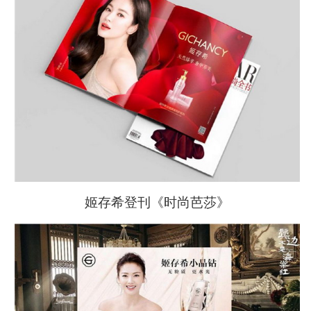
姬存希登刊《时尚芭莎》