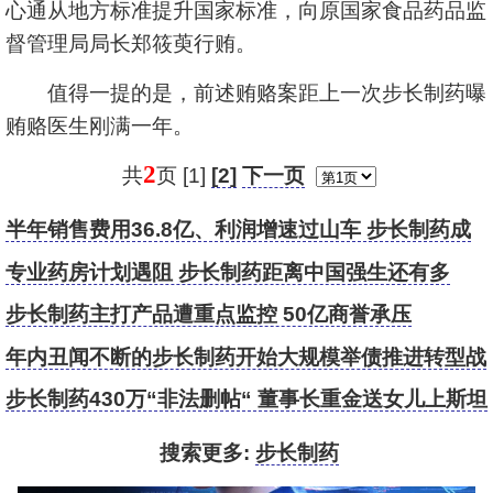
心通从地方标准提升国家标准，向原国家食品药品监
督管理局局长郑筱萸行贿。
值得一提的是，前述贿赂案距上一次步长制药曝
贿赂医生刚满一年。
2
共
页 [1]
[2]
下一页
半年销售费用36.8亿、利润增速过山车 步长制药成
长能力欠佳？
专业药房计划遇阻 步长制药距离中国强生还有多
远？
步长制药主打产品遭重点监控 50亿商誉承压
年内丑闻不断的步长制药开始大规模举债推进转型战
略
步长制药430万“非法删帖“ 董事长重金送女儿上斯坦
福
搜索更多:
步长制药