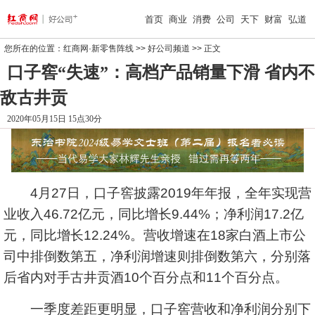
首页
商业
消费
公司
天下
财富
弘道
您所在的位置：
红商网·新零售阵线
>>
好公司频道
>> 正文
口子窖“失速”：高档产品销量下滑 省内不
敌古井贡
2020年05月15日 15点30分
4月27日，
口子窖
披露2019年年报，全年实现营
业收入46.72亿元，同比增长9.44%；净利润17.2亿
元，同比增长12.24%。营收增速在18家白酒上市公
司中排倒数第五，净利润增速则排倒数第六，分别落
后省内对手
古井贡酒
10个百分点和11个百分点。
一季度差距更明显，口子窖营收和净利润分别下