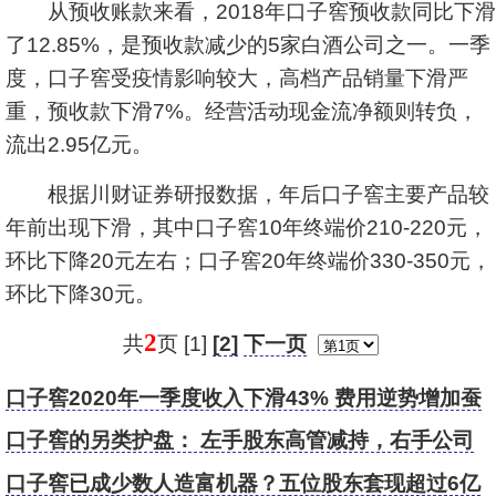
从预收账款来看，2018年口子窖预收款同比下滑
了12.85%，是预收款减少的5家白酒公司之一。一季
度，口子窖受疫情影响较大，高档产品销量下滑严
重，预收款下滑7%。经营活动现金流净额则转负，
流出2.95亿元。
根据川财证券研报数据，年后口子窖主要产品较
年前出现下滑，其中口子窖10年终端价210-220元，
环比下降20元左右；口子窖20年终端价330-350元，
环比下降30元。
2
共
页 [1]
[2]
下一页
口子窖2020年一季度收入下滑43% 费用逆势增加蚕
食利润
口子窖的另类护盘： 左手股东高管减持，右手公司
抛股份回购方案
口子窖已成少数人造富机器？五位股东套现超过6亿