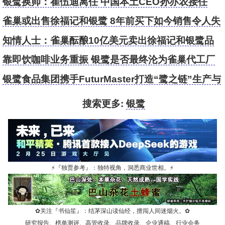
银鹭换帅：崔伍迪离任 中国本土CEO孙亦农接任
雀巢或出售徐福记和银鹭 8年前买下如今销售令人失
望
知情人士：雀巢酝酿10亿美元卖出徐福记和银鹭品
牌
靠即饮咖啡业务重振 银鹭是否最终沦为雀巢代工厂
银鹭食品集团携手FuturMaster打造“鹭之链”生产与
供应计划平台
搜索更多:
银鹭
⚡
『独贾参考』：独特视角，洞悉商业世相。
⚡
✿
关注『书仙笙』：结茅深山读仙经，擅闯人间迷烟火。
✿
研究报告、榜单测评、高管收录、品牌收录、企业通稿、行业会务