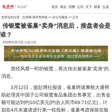
首页
商业
消费
公司
天下
财富
弘道
您所在的位置：
红商网·新零售阵线
>>
好公司频道
>> 正文
传银鹭被雀巢“卖身”消息后，接盘者会是
谁？
2020年03月13日 11点11分
曾经风靡一时的银鹭，再次传出被雀巢“卖身”的
消息。
3月12日，据彭博社报道，雀巢聘请摩根大通帮
助处理其中国子公司银鹭食品集团出售事宜，出售金
额可能达到约10亿美元(约合人民币69.71亿元)，计
划在4月末邀请进行第一轮投标，雀巢考虑保留在银