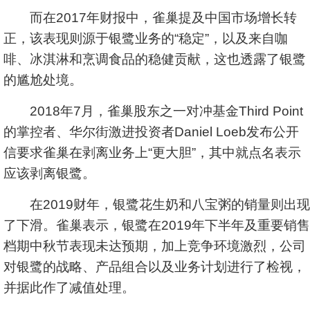
而在2017年财报中，雀巢提及中国市场增长转
正，该表现则源于银鹭业务的“稳定”，以及来自咖
啡、冰淇淋和烹调食品的稳健贡献，这也透露了银鹭
的尴尬处境。
2018年7月，雀巢股东之一对冲基金Third Point
的掌控者、华尔街激进投资者Daniel Loeb发布公开
信要求雀巢在剥离业务上“更大胆”，其中就点名表示
应该剥离银鹭。
在2019财年，银鹭花生奶和八宝粥的销量则出现
了下滑。雀巢表示，银鹭在2019年下半年及重要销售
档期中秋节表现未达预期，加上竞争环境激烈，公司
对银鹭的战略、产品组合以及业务计划进行了检视，
并据此作了减值处理。