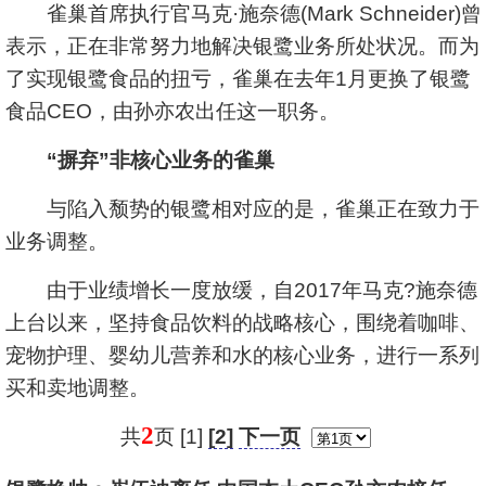
雀巢首席执行官马克·施奈德(Mark Schneider)曾
表示，正在非常努力地解决银鹭业务所处状况。而为
了实现银鹭食品的扭亏，雀巢在去年1月更换了银鹭
食品CEO，由孙亦农出任这一职务。
“摒弃”非核心业务的雀巢
与陷入颓势的银鹭相对应的是，雀巢正在致力于
业务调整。
由于业绩增长一度放缓，自2017年马克?施奈德
上台以来，坚持食品饮料的战略核心，围绕着咖啡、
宠物护理、婴幼儿营养和水的核心业务，进行一系列
买和卖地调整。
2
共
页 [1]
[2]
下一页