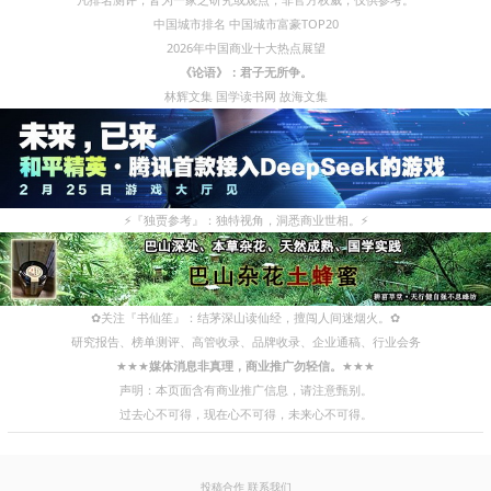
中国城市排名
中国城市富豪TOP20
2026年中国商业十大热点展望
《论语》：君子无所争。
林辉文集
国学读书网
故海文集
⚡
『独贾参考』：独特视角，洞悉商业世相。
⚡
✿
关注『书仙笙』：结茅深山读仙经，擅闯人间迷烟火。
✿
研究报告、榜单测评、高管收录、品牌收录、企业通稿、行业会务
★★★
媒体消息非真理，商业推广勿轻信。
★★★
声明：本页面含有商业推广信息，请注意甄别。
过去心不可得，现在心不可得，未来心不可得。
投稿合作
联系我们