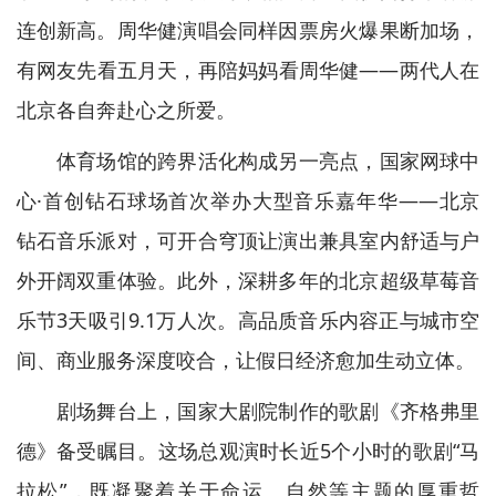
连创新高。周华健演唱会同样因票房火爆果断加场，
有网友先看五月天，再陪妈妈看周华健——两代人在
北京各自奔赴心之所爱。
体育场馆的跨界活化构成另一亮点，国家网球中
心·首创钻石球场首次举办大型音乐嘉年华——北京
钻石音乐派对，可开合穹顶让演出兼具室内舒适与户
外开阔双重体验。此外，深耕多年的北京超级草莓音
乐节3天吸引9.1万人次。高品质音乐内容正与城市空
间、商业服务深度咬合，让假日经济愈加生动立体。
剧场舞台上，国家大剧院制作的歌剧《齐格弗里
德》备受瞩目。这场总观演时长近5个小时的歌剧“马
拉松”，既凝聚着关于命运、自然等主题的厚重哲