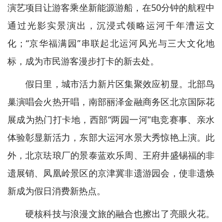
演艺项目让游客乘坐新能源游船，在50分钟的航程中
通过光影实景演出，沉浸式领略运河千年漕运文
化；“京华福满园”串联起北运河风光与三大文化地
标，成为市民游客漫步打卡的新去处。
假日里，城市活力新片区集聚效应初显。北部鸟
巢演唱会火热开唱，南部丽泽金融商务区北京国际花
展成为热门打卡地，西部“两园一河”电竞赛事、亲水
体验彰显新活力，东部大运河水景大秀惊艳上演。此
外，北京珐琅厂的景泰蓝欢乐周、王府井盛锡福的非
遗展销、凤凰岭景区的京津冀非遗游园会，使非遗焕
新成为假日消费新热点。
硬核科技与浪漫文旅的融合也擦出了亮眼火花。