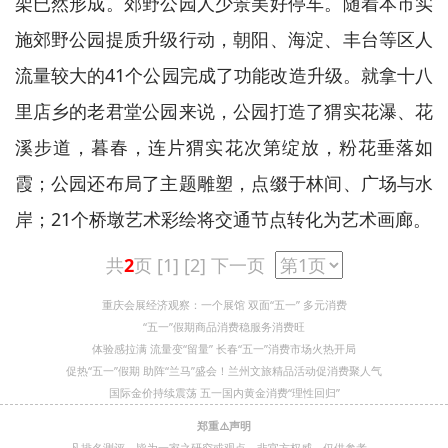
架已然形成。郊野公园人少景美好停车。随着本市实
施郊野公园提质升级行动，朝阳、海淀、丰台等区人
流量较大的41个公园完成了功能改造升级。就拿十八
里店乡的老君堂公园来说，公园打造了猬实花瀑、花
溪步道，暮春，连片猬实花次第绽放，粉花垂落如
霞；公园还布局了主题雕塑，点缀于林间、广场与水
岸；21个桥墩艺术彩绘将交通节点转化为艺术画廊。
共
2
页 [1]
[2]
下一页
重庆会展经济观察：一个展馆 双面“五一” 多元消费
“五一”假期商品消费稳服务消费旺
体验感拉满 流量变“留量” 长春“五一”消费市场火热开局
促热“五一”假期 助阵“兰马”盛会！兰州文旅精品活动促消费聚人气
国际金价持续震荡 五一国内黄金消费“理性回归”
郑重⚠️声明
凡排名测评，皆为一家之研究或观点，非官方权威，仅供参考。