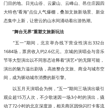
门目的地。日光山谷、云蒙山、云峰山、邑仕庄园四
大特色“看海”点位人气爆棚，叠加文旅新场景、新业
态集中上新，让密云的山水间涌动着出游热潮。
“舞台无界”重塑文旅新玩法
“五一”期间，北京举办线下营业性演出332台
1684场，票房收入约2.6亿元。京城的演唱会与音乐
节等大型演出以不同形态诠释着“演艺+”的无限可能，
演出的魅力溢出剧场，高效整合文旅、商业与城市空
间，成为驱动城市消费的新引擎。
以五月天演唱会为例，“五一”期间三场演出吸引
观众超15万人次，不少歌迷因一场3小时的演出，撬
动了72小时的北京深度游，相关商区因快闪打卡客流