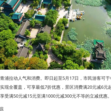
拉动人气和消费。即日起至5月17日，市民游客可于每
实现全覆盖，可享最低7折优惠，景区消费满20元减6元
受满50元减15元至满1000元减300元不等的立减优惠
琼