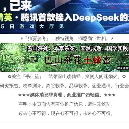
⚡
『独贾参考』：独特视角，洞悉商业世相。
⚡
✿
关注『书仙笙』：结茅深山读仙经，擅闯人间迷烟火。
✿
研究报告、榜单测评、高管收录、品牌收录、企业通稿、行业会
★★★
媒体消息非真理，商业推广勿轻信。
★★★
声明：本页面含有商业推广信息，请注意甄别。
过去心不可得，现在心不可得，未来心不可得。