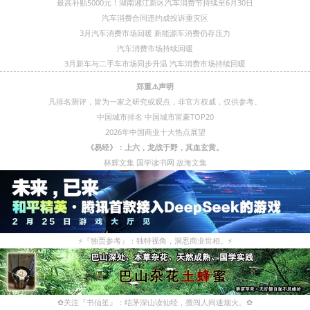
最高补贴5000元！湖南湘江新区汽车消费节持续至6月30日
汽车消费合同违约成投诉重灾区
3月汽车消费市场回暖 新能源车消费仍存压力
汽车消费市场持续回暖
3月新车与二手车市场同步升温 汽车消费市场持续回暖
郑重⚠️声明
凡排名测评，皆为一家之研究或观点，非官方权威，仅供参考。
中国城市排名
中国城市富豪TOP20
2026年中国商业十大热点展望
《易经》：上六，龙战于野，其血玄黄。
林辉文集
国学读书网
故海文集
⚡
『独贾参考』：独特视角，洞悉商业世相。
⚡
✿
关注『书仙笙』：结茅深山读仙经，擅闯人间迷烟火。
✿