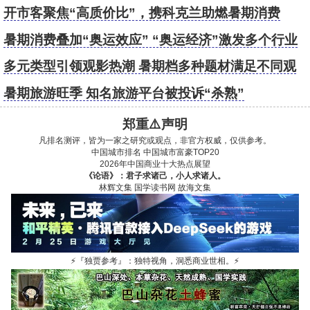
潮？
开市客聚焦“高质价比”，携科克兰助燃暑期消费
暑期消费叠加“奥运效应” “奥运经济”激发多个行业
消费活力
多元类型引领观影热潮 暑期档多种题材满足不同观
众观影需求
暑期旅游旺季 知名旅游平台被投诉“杀熟”
郑重⚠️声明
凡排名测评，皆为一家之研究或观点，非官方权威，仅供参考。
中国城市排名
中国城市富豪TOP20
2026年中国商业十大热点展望
《论语》：君子求诸己，小人求诸人。
林辉文集
国学读书网
故海文集
⚡
『独贾参考』：独特视角，洞悉商业世相。
⚡