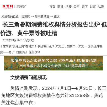
首页
商业
消费
公司
天下
财富
弘道
您所在的位置：
红商网
>>
新消费频道
>> 正文
长三角暑期消费维权舆情分析报告出炉 低
价游、黄牛票等被吐槽
2024年09月26日 16点23分
于东来的“美好之路”在何方？
易经讲什么？
知其三，知其二，知其一
国学经典书
架——老子《道德经》注疏试译
文娱消费问题频现
舆情监测发现，2024年7月1日—8月31日，长三
角地区文娱消费维权舆情信息共计311258条，舆论
关注焦点集中在：