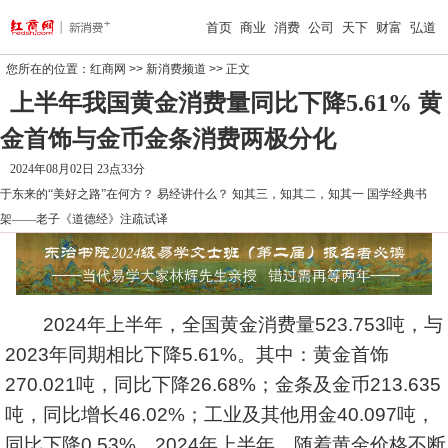
首页
商业
消费
公司
天下
财富
弘道
您所在的位置：
红商网
>>
新消费频道
>> 正文
上半年我国黄金消费量同比下降5.61% 黄
金首饰与金币金条消费两极分化
2024年08月02日 23点33分
于东来的“美好之路”在何方？
易经讲什么？
知其三，知其二，知其一
国学经典书
架——老子《道德经》注疏试译
2024年上半年，全国黄金消费量523.753吨，与
2023年同期相比下降5.61%。其中：黄金首饰
270.021吨，同比下降26.68%；金条及金币213.635
吨，同比增长46.02%；工业及其他用金40.097吨，
同比下降0.53%。2024年上半年，随着黄金价格不断