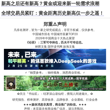
新高之后还有新高？黄金或迎来新一轮需求浪潮
全球交易员紧盯：黄金距离历史新高仅一步之遥！
郑重⚠️声明
凡排名测评，皆为一家之研究或观点，非官方权威，仅供参考。
中国城市排名
中国城市富豪TOP20
2026年中国商业十大热点展望
《论语》：三军可夺帅也，匹夫不可夺志也。
林辉文集
国学读书网
故海文集
⚡
『独贾参考』：独特视角，洞悉商业世相。
⚡
✿
关注『书仙笙』：结茅深山读仙经，擅闯人间迷烟火。
✿
研究报告、榜单测评、高管收录、品牌收录、企业通稿、行业会务
★★★
媒体消息非真理，商业推广勿轻信。
★★★
声明：本页面含有商业推广信息，请注意甄别。