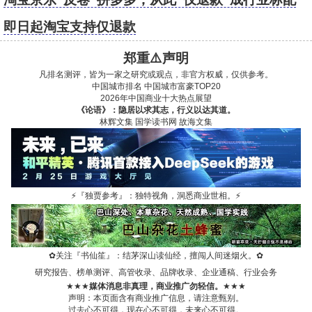
即日起淘宝支持仅退款
郑重⚠️声明
凡排名测评，皆为一家之研究或观点，非官方权威，仅供参考。
中国城市排名
中国城市富豪TOP20
2026年中国商业十大热点展望
《论语》：隐居以求其志，行义以达其道。
林辉文集
国学读书网
故海文集
⚡
『独贾参考』：独特视角，洞悉商业世相。
⚡
✿
关注『书仙笙』：结茅深山读仙经，擅闯人间迷烟火。
✿
研究报告、榜单测评、高管收录、品牌收录、企业通稿、行业会务
★★★
媒体消息非真理，商业推广勿轻信。
★★★
声明：本页面含有商业推广信息，请注意甄别。
过去心不可得，现在心不可得，未来心不可得。