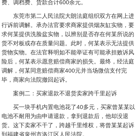
费、调档费、货款合计600余元。
东莞市第二人民法院大朗法庭组织双方在网上进
行诉前调解。承办法官要求商家提供烟灰缸实物，要
求何某提供洗脸盆实物，以辨别是否存在何某所说的
货不对板或存在质量问题。此时，何某表示无法提供
货物实物。在法官释明如不能举证有可能承担败诉风
险后，何某表示愿意赔偿商家的损失。最终，经法庭
调解，何某同意赔偿商家400元并当场微信支付完
毕，商家向法院撤回起诉。
案例二：买家退款不退货卖家跨千里起诉
买一块手机内置电池花了40多元，买家曾某某以
电池不耐用为由申请退款，拿到退款后，他却没退
货。这下卖家不干了，跨越千里维权，将曾某某起诉
到福建省泉州市洛江区人民法院。