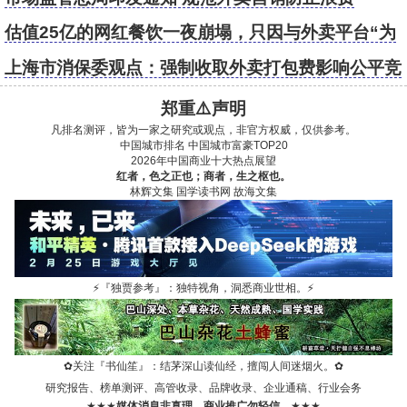
估值25亿的网红餐饮一夜崩塌，只因与外卖平台“为
敌”？
上海市消保委观点：强制收取外卖打包费影响公平竞
争 损害消费者权益
郑重⚠️声明
凡排名测评，皆为一家之研究或观点，非官方权威，仅供参考。
中国城市排名
中国城市富豪TOP20
2026年中国商业十大热点展望
红者，色之正也；商者，生之枢也。
林辉文集
国学读书网
故海文集
⚡
『独贾参考』：独特视角，洞悉商业世相。
⚡
✿
关注『书仙笙』：结茅深山读仙经，擅闯人间迷烟火。
✿
研究报告、榜单测评、高管收录、品牌收录、企业通稿、行业会务
★★★
媒体消息非真理，商业推广勿轻信。
★★★