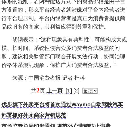
体系的混乱，若两种配送方式下的餐品价格是由平台
方设置的，那么平台经营者就涉嫌对平台内经营者进
行不合理压制。平台内经营者是真正为消费者提供商
品或服务的商家，其利益应得到尊重和保护。
胡钢表示：“这种现象具有典型性，可能构成大规
模、长时间、系统性侵害众多消费者合法权益的问
题，建议相关监管部门联合开展执法行动，协同治理
价格体系混乱现象，保护广大消费者合法权益。”
来源：中国消费者报 记者 杜科
2
共
页
上一页
[1]
[2]
优步旗下外卖平台将首次通过Waymo自动驾驶汽车
配送订单
部署抓好外卖商家营销规范
市场监管总局印发通知 规范外卖营销防止浪费