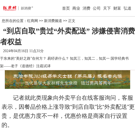
首页
商业
消费
公司
天下
财富
弘道
您所在的位置：
红商网
>>
新消费频道
>> 正文
“到店自取”贵过“外卖配送” 涉嫌侵害消费
者权益
2024年04月16日 11点31分
于东来的“美好之路”在何方？
易经讲什么？
知其三，知其二，知其一
国学经典书
架——老子《道德经》注疏试译
记者就此类现象向外卖平台在线客服询问，客服
表示，因餐品价格上涨导致“到店自取”比“外卖配送”更
贵，是优惠力度不一样，优惠价格是商家自行设置
的。