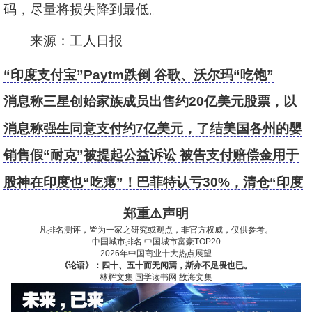
码，尽量将损失降到最低。
来源：工人日报
“印度支付宝”Paytm跌倒 谷歌、沃尔玛“吃饱”
消息称三星创始家族成员出售约20亿美元股票，以
支付遗产税
消息称强生同意支付约7亿美元，了结美国各州的婴
儿爽身粉致癌调查
销售假“耐克”被提起公益诉讼 被告支付赔偿金用于
消费领域公益活动
股神在印度也“吃瘪”！巴菲特认亏30%，清仓“印度
支付宝”
郑重⚠️声明
凡排名测评，皆为一家之研究或观点，非官方权威，仅供参考。
中国城市排名
中国城市富豪TOP20
2026年中国商业十大热点展望
《论语》：四十、五十而无闻焉，斯亦不足畏也已。
林辉文集
国学读书网
故海文集