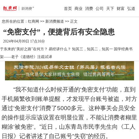
首页
商业
消费
公司
天下
财富
弘道
您所在的位置：
红商网
>>
新消费频道
>> 正文
“免密支付”，便捷背后有安全隐患
2024年04月09日 17点16分
于东来的“美好之路”在何方？
易经讲什么？
知其三，知其二，知其一
国学经典书
架——老子《道德经》注疏试译
“我不知道什么时候开通的‘免密支付’功能，直到
手机频繁收到账单提醒，才发现平台账号被盗，对方
通过‘免密支付’消费了5000多元。这种事关会员安全
的操作提示应该设置在明显位置，不能让消费者糊里
糊涂‘被免密’。”近日，山东青岛市民李先生向《工人
日报》记者讲述了自己账号“失窃”的经历。