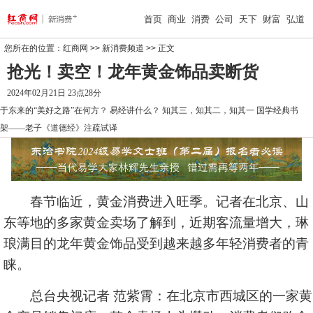
首页
商业
消费
公司
天下
财富
弘道
您所在的位置：
红商网
>>
新消费频道
>> 正文
抢光！卖空！龙年黄金饰品卖断货
2024年02月21日 23点28分
于东来的“美好之路”在何方？
易经讲什么？
知其三，知其二，知其一
国学经典书
架——老子《道德经》注疏试译
春节临近，黄金消费进入旺季。记者在北京、山
东等地的多家黄金卖场了解到，近期客流量增大，琳
琅满目的龙年黄金饰品受到越来越多年轻消费者的青
睐。
总台央视记者 范紫霄：在北京市西城区的一家黄