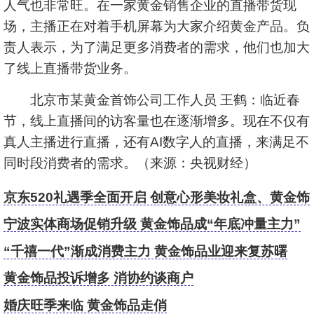
人气也非常旺。在一家黄金销售企业的直播带货现
场，主播正在对着手机屏幕为大家介绍黄金产品。负
责人表示，为了满足更多消费者的需求，他们也加大
了线上直播带货业务。
北京市某黄金首饰公司工作人员 王鹤：临近春
节，线上直播间的访客量也在逐渐增多。现在不仅有
真人主播进行直播，还有AI数字人的直播，来满足不
同时段消费者的需求。（来源：央视财经）
京东520礼遇季全面开启 创意心形美妆礼盒、黄金饰
品拉满婚嫁仪式感
宁波实体商场促销升级 黄金饰品成“年底冲量主力”
“千禧一代”渐成消费主力 黄金饰品业迎来复苏曙
光
黄金饰品投诉增多 消协约谈商户
婚庆旺季来临 黄金饰品走俏