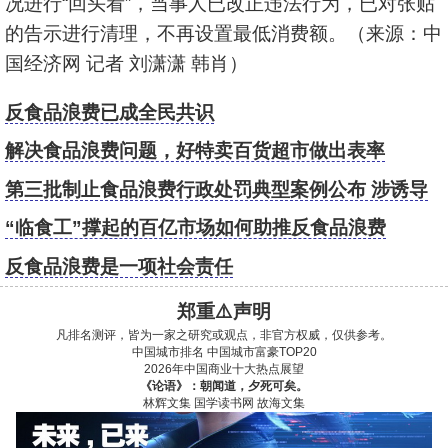
况进行“回头看”，当事人已改正违法行为，已对张贴
的告示进行清理，不再设置最低消费额。（来源：中
国经济网 记者 刘潇潇 韩肖）
反食品浪费已成全民共识
解决食品浪费问题，好特卖百货超市做出表率
第三批制止食品浪费行政处罚典型案例公布 涉诱导
点餐等
“临食工”撑起的百亿市场如何助推反食品浪费
反食品浪费是一项社会责任
郑重⚠️声明
凡排名测评，皆为一家之研究或观点，非官方权威，仅供参考。
中国城市排名
中国城市富豪TOP20
2026年中国商业十大热点展望
《论语》：朝闻道，夕死可矣。
林辉文集
国学读书网
故海文集