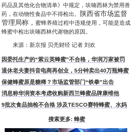
药品及其他化合物清单》中规定，呋喃西林为禁用兽
陕西省市场监督
药，在动物性食品中不得检出。
管理局称，
蜜蜂养殖过程中违规使用，可能是造成
蜂蜜中检出呋喃西林代谢物的原因。
来源：新京报 贝壳财经 记者 刘欢
因委托生产的“紫云英蜂蜜”不合格，华润万家被罚
5.5万元
退休老夫妻抖音电商再创业，5分钟卖出40万瓶蜂蜜
保健蜂蜜原是糖稀？市场监管部门“铁拳”出击
消息称华润资本考虑收购新西兰蜂蜜品牌康维他
9批次食品抽检不合格 涉及TESCO赛特蜂蜜、水妈
妈牌印尼虾片等
搜索更多:
蜂蜜