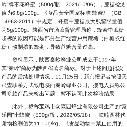
岭”牌枣花蜂蜜（500g/瓶，2021/10/06），蔗糖检测
值为6.8g/100g。《食品安全国家标准 蜂蜜》（GB
14963-2011）中规定，蜂蜜中蔗糖最大残留限量值
为5g/100g。陕西省市场监督管理局称，蜂蜜中蔗糖
超标的原因可能是部分生产经营户用蔗糖（白糖或红
糖）熬制掺假蜂蜜，导致蔗糖含量过高。
资料显示，陕西秦岭蜂业公司成立于1997年，
其“秦岭”商标为陕西省著名商标。对于上述问题批次
产品的后续处理情况，11月25日，新京报记者按照天
眼查联系方式致电陕西秦岭蜂业公司。接电人员称公
司多款产品未检出问题，暂不认可此次检验结果。
此外，标称宝鸡市众森园蜂业有限公司生产的“秦
乐园”土蜂蜜（500g/瓶，2022/05/18），呋喃西林代
谢物检测值为11.1μg/kg。《食品动物中禁止使用的