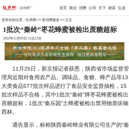
首页
商业
消费
公司
天下
财富
弘道
您所在的位置：
红商网
>>
新消费频道
>> 正文
1批次“秦岭”枣花蜂蜜被检出蔗糖超标
2022年12月05日 15点15分
11月25日，新京报记者获悉，陕西省市场监督管
理局近期对食用
农产品
、调味品、食糖、蜂产品等13
大类食品577批次样品进行了食品安全监督抽检，15
批次样品不合格，其中1批次“秦岭”牌枣花蜂蜜被检出
蔗糖超标，1批次“秦乐园”土蜂蜜被检出禁用物质呋喃
西林。
通告显示，标称陕西秦岭蜂业有限公司生产的“秦