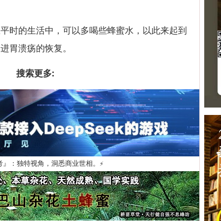
。
时的生活中，可以多喝些蜂蜜水，以此来起到
促进胃溃疡的恢复。
搜索更多:
考』：独特视角，洞悉商业世相。
⚡