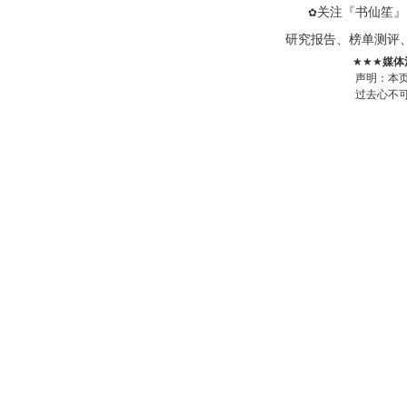
关注『书仙笙』
✿
研究报告、榜单测评
★★★
媒体
声明：本
过去心不