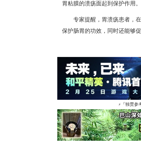
胃粘膜的溃疡面起到保护作用
专家提醒，胃溃疡患者，在平
保护肠胃的功效，同时还能够
『独贾参
⚡