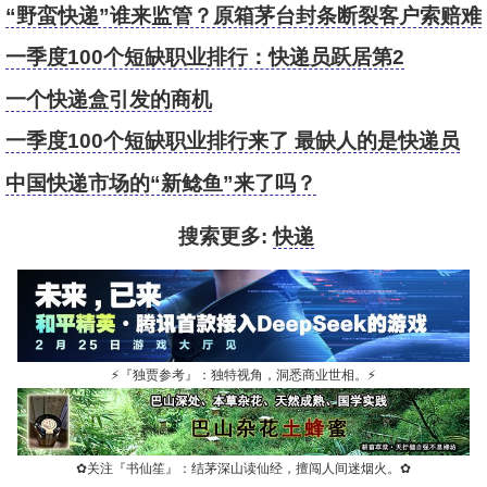
“野蛮快递”谁来监管？原箱茅台封条断裂客户索赔难
一季度100个短缺职业排行：快递员跃居第2
一个快递盒引发的商机
一季度100个短缺职业排行来了 最缺人的是快递员
中国快递市场的“新鲶鱼”来了吗？
搜索更多:
快递
⚡
『独贾参考』：独特视角，洞悉商业世相。
⚡
✿
关注『书仙笙』：结茅深山读仙经，擅闯人间迷烟火。
✿