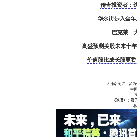
传奇投资者：
华尔街步入全年
巴克莱：
高盛预测美股未来十年
价值股比成长股更香
凡排名测评，皆为
中
《论语》：君
林