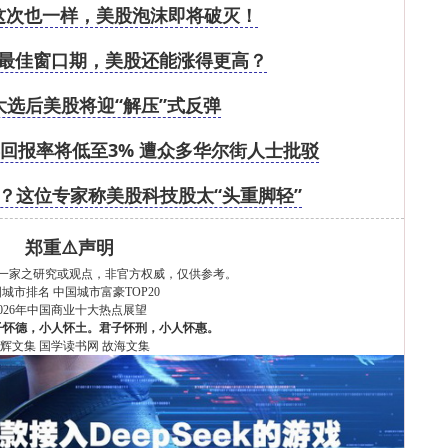
这次也一样，美股泡沫即将破灭！
最佳窗口期，美股还能涨得更高？
大选后美股将迎“解压”式反弹
回报率将低至3% 遭众多华尔街人士批驳
？这位专家称美股科技股太“头重脚轻”
郑重⚠️声明
一家之研究或观点，非官方权威，仅供参考。
国城市排名
中国城市富豪TOP20
2026年中国商业十大热点展望
子怀德，小人怀土。君子怀刑，小人怀惠。
辉文集
国学读书网
故海文集