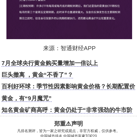
来源：智通财经APP
7月全球央行黄金购买量增加一倍以上
巨头撤离 ，黄金“不香了”？
百利好环球：季节性因素影响黄金价格？长期配置价
值仍存
黄金，有“9月魔咒”
知名黄金矿商高呼：黄金仍处于“非常强劲的牛市阶
段”
郑重⚠️声明
凡排名测评，皆为一家之研究或观点，非官方权威，仅供参考。
中国城市排名
中国城市富豪TOP20