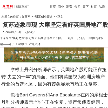
首页
商业
消费
公司
天下
财富
弘道
您所在的位置：
红商网
>>
财富创业频道
>> 正文
复苏迹象显现 大摩坚定看好英国房地产股
2024年09月03日 17点54分
于东来的“美好之路”在何方？
易经讲什么？
知其三，知其二，知其一
国学经典书
架——老子《道德经》注疏试译
摩根士丹利
分析师表示，英国地产股可能正在扭
转“失去的十年”的局面。他们将英国视为欧洲房地产
行业的首选地区，因为有迹象显示市场正在复苏。
包括Bart Gysens和Ana Escalante在内的摩根士
丹利分析师表示:“信心正在恢复，资产负债表健康，