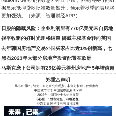
Nationwide房价指数意外环比下跌，但英国央行的数
据显示抵押贷款批准数量攀升，预示着秋季的表现将
更加强劲。（来源：智通财经APP）
日股的隐藏风险：企业利润里有770亿美元来自房地
产
躺平收租的好时光即将结束 挪威主权基金转向英国
房地产开发商
去年韩国房地产交易外国买家占比近1%创新高，七
成以上是中国买家
黑石2023年大部分房地产投资配置在欧洲
马斯克麾下公司拥有25亿美元得州房地产 5年增值超
400%
郑重⚠️声明
凡排名测评，皆为一家之研究或观点，非官方权威，仅供参考。
中国城市排名
中国城市富豪TOP20
2026年中国商业十大热点展望
《论语》：性相近也，习相远也。
林辉文集
国学读书网
故海文集