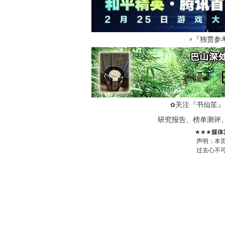
『独贾参
⚡
关注『书仙笙』
✿
研究报告、榜单测评
★★★
媒体
声明：本
过去心不