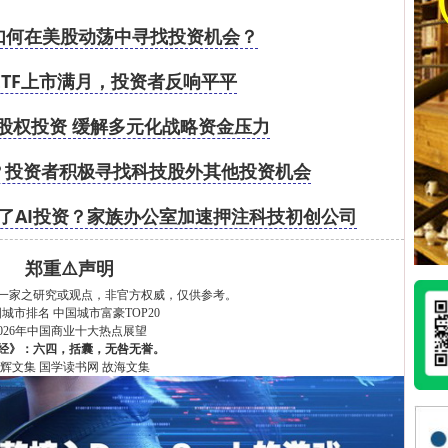
如何在美股动荡中寻找投资机会？
ETF上市满月，投资者反响平平
股权投资 缓解多元化战略资金压力
？投资者积极寻找科技股外其他投资机会
了AI投资？家族办公室加速押注科技初创公司
郑重⚠️声明
一家之研究或观点，非官方权威，仅供参考。
国城市排名
中国城市富豪TOP20
2026年中国商业十大热点展望
经》：六四，括囊，无咎无誉。
辉文集
国学读书网
故海文集