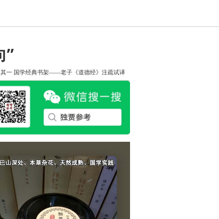
”
知其一
国学经典书架——老子《道德经》注疏试译