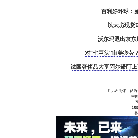
百利好环球：
以太坊现货
沃尔玛退出京东
对“七巨头”审美疲劳
法国奢侈品大亨阿尔诺盯上
凡排名测评，皆为
中
《易
林