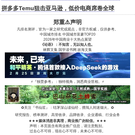
Shein
拼多多Temu狙击亚马逊，低价电商席卷全球
郑重⚠️声明
凡排名测评，皆为一家之研究或观点，非官方权威，仅供参考。
中国城市排名
中国城市富豪TOP20
2026年中国商业十大热点展望
《论语》：不知言，无以知人也。
林辉文集
国学读书网
故海文集
⚡
『独贾参考』：独特视角，洞悉商业世相。
⚡
✿
关注『书仙笙』：结茅深山读仙经，擅闯人间迷烟火。
✿
研究报告、榜单测评、高管收录、品牌收录、企业通稿、行业会务
★★★
媒体消息非真理，商业推广勿轻信。
★★★
声明：本页面含有商业推广信息，请注意甄别。
过去心不可得，现在心不可得，未来心不可得。