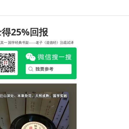
录得25%回报
知其一
国学经典书架——老子《道德经》注疏试译