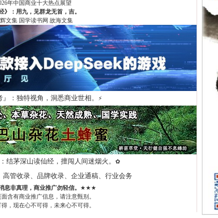
2026年中国商业十大热点展望
经》：用九，见群龙无首，吉。
辉文集
国学读书网
故海文集
考』：独特视角，洞悉商业世相。
⚡
：结茅深山读仙经，擅闯人间迷烟火。
✿
、高管收录、品牌收录、企业通稿、行业会务
消息非真理，商业推广勿轻信。
★★★
页面含有商业推广信息，请注意甄别。
可得，现在心不可得，未来心不可得。