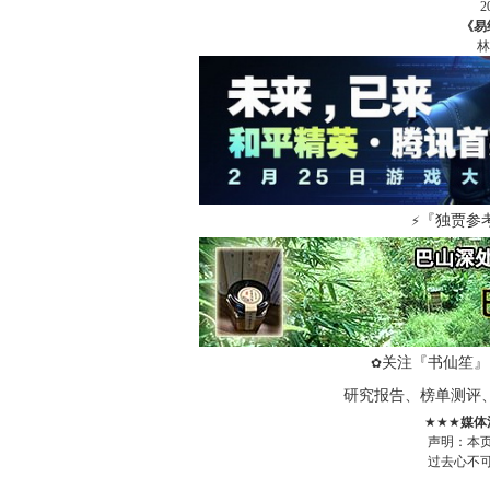
《易
林
『独贾参
⚡
关注『书仙笙』
✿
研究报告、榜单测评
★★★
媒体
声明：本
过去心不