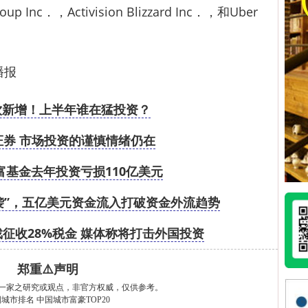
Inc．，Activision Blizzard Inc．，和Uber
播报
餐饮新增！上半年谁在猛投资？
十证券 市场投资的谨慎情绪仍在
富基金去年投资亏损110亿美元
袭”，五亿美元资金流入打破资金外流趋势
征收28%税金 媒体称将打击外国投资
郑重⚠️声明
一家之研究或观点，非官方权威，仅供参考。
国城市排名
中国城市富豪TOP20