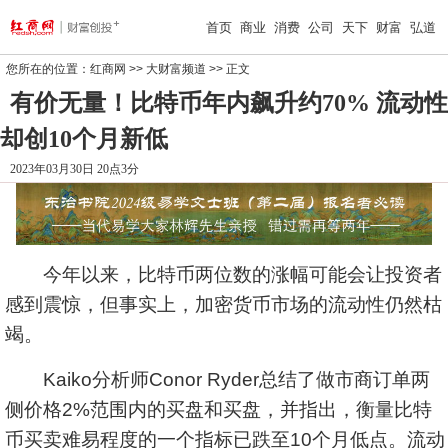
首页
商业
消费
公司
天下
财富
弘道
您所在的位置：
红商网
>>
大财富频道
>> 正文
有价无量！比特币年内飙升约70% 流动性
却创10个月新低
2023年03月30日 20点3分
今年以来，比特币两位数的涨幅可能会让投资者
感到震惊，但事实上，加密货币市场的流动性仍然枯
竭。
Kaiko分析师Conor Ryder总结了做市商订单两
侧价格2%范围内的买盘和买盘，并指出，衡量比特
币买卖难易程度的一个指标已跌至10个月低点。流动