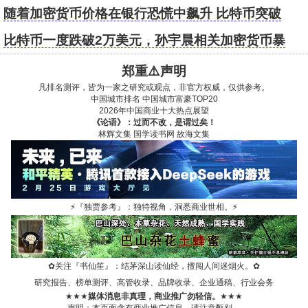
99.88%，相对于比特币而言
随着加密货币价格在银行恐慌中飙升 比特币突破
24000美元
比特币一度跌破2万美元，孙宇晨相关加密货币暴
跌，火币一度腰斩
郑重⚠️声明
凡排名测评，皆为一家之研究或观点，非官方权威，仅供参考。
中国城市排名
中国城市富豪TOP20
2026年中国商业十大热点展望
《论语》：过而不改，是谓过矣！
林辉文集
国学读书网
故海文集
⚡
『独贾参考』：独特视角，洞悉商业世相。
⚡
✿
关注『书仙笙』：结茅深山读仙经，擅闯人间迷烟火。
✿
研究报告、榜单测评、高管收录、品牌收录、企业通稿、行业会务
★★★
媒体消息非真理，商业推广勿轻信。
★★★
声明：本页面含有商业推广信息，请注意甄别。