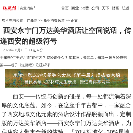
首页
商业
消费
公司
天下
财富
弘道
您所在的位置：
红商网
>>
商业消费频道
>> 正文
西安永宁门万达美华酒店让空间说话，传
递西安的超级符号
2025年06月13日 11点32分
于东来的“美好之路”在何方？
易经讲什么？
知其三，知其二，知其一
国学经典书
架——老子《道德经》注疏试译
西安——传统与创新的碰撞，每一处都流淌着深
厚的文化底蕴。如今，在这座千年古都中，一家融合
了西安地域文化元素的酒店设计作品脱颖而出，定制
版的万达美华酒店——西安永宁门万达美华酒店，为
住店客人带来全新的体验。「70%标准化+30%属地