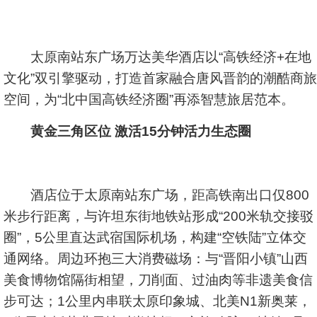
太原南站东广场万达美华酒店以“高铁经济+在地
文化”双引擎驱动，打造首家融合唐风晋韵的潮酷商旅
空间，为“北中国高铁经济圈”再添智慧旅居范本。
黄金三角区位 激活15分钟活力生态圈
酒店位于太原南站东广场，距高铁南出口仅800
米步行距离，与许坦东街地铁站形成“200米轨交接驳
圈”，5公里直达武宿国际机场，构建“空铁陆”立体交
通网络。周边环抱三大消费磁场：与“晋阳小镇”山西
美食博物馆隔街相望，刀削面、过油肉等非遗美食信
步可达；1公里内串联太原印象城、北美N1新奥莱，