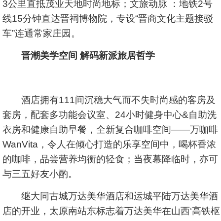
3公里直抵茂业天地时尚地标；文旅动脉 ：地铁2号
线15分钟直达晋祠博物院，专设“晋商文化主题接驳
车”连通常家庄园。
晋潮美学
空间 解码新派旅居哲学
酒店拥有111间沉稳大气而不失时尚感的客房及
套房，配套多功能会议室、24小时健身中心&自助洗
衣房和健康自助早餐，全新复合咖啡空间——万咖啡
WanVita，令人在倾心打造的乐享空间中，喝杯香浓
的咖啡，品尝营养均衡的轻食；当夜幕降临时，亦可
与三五好友小酌。
继大同古城万达美华酒店和运城平陆万达美华酒
店的开业，太原南站东标志着万达美华在山西‘高铁枢