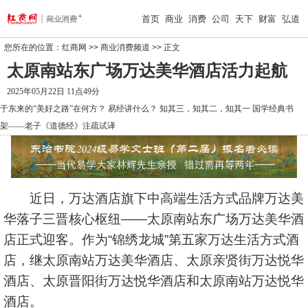
首页
商业
消费
公司
天下
财富
弘道
您所在的位置：
红商网
>>
商业消费频道
>> 正文
太原南站东广场万达美华酒店活力起航
2025年05月22日 11点49分
于东来的“美好之路”在何方？
易经讲什么？
知其三，知其二，知其一
国学经典书
架——老子《道德经》注疏试译
近日，万达酒店旗下中高端生活方式品牌万达美
华落子三晋核心枢纽——太原南站东广场万达美华酒
店正式迎客。作为“锦绣龙城”第五家万达生活方式酒
店，继太原南站万达美华酒店、太原亲贤街万达悦华
酒店、太原晋阳街万达悦华酒店和太原南站万达悦华
酒店。