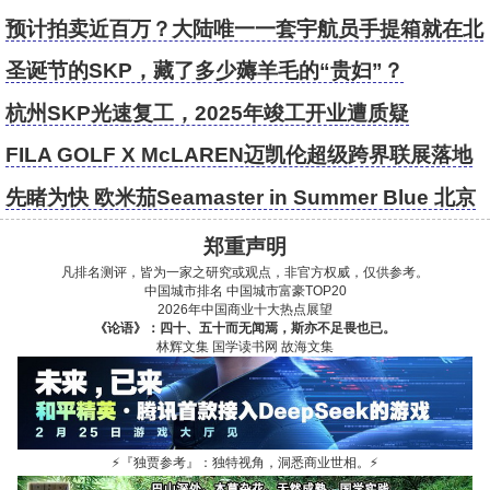
预计拍卖近百万？大陆唯一一套宇航员手提箱就在北
京SKP！！
圣诞节的SKP，藏了多少薅羊毛的“贵妇”？
杭州SKP光速复工，2025年竣工开业遭质疑
FILA GOLF X McLAREN迈凯伦超级跨界联展落地
北京SKP
先睹为快 欧米茄Seamaster in Summer Blue 北京
SKP新品到店
郑重声明
凡排名测评，皆为一家之研究或观点，非官方权威，仅供参考。
中国城市排名
中国城市富豪TOP20
2026年中国商业十大热点展望
《论语》：四十、五十而无闻焉，斯亦不足畏也已。
林辉文集
国学读书网
故海文集
⚡
『独贾参考』：独特视角，洞悉商业世相。
⚡