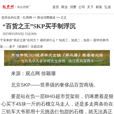
首页
商业
消费
公司
天下
财富
弘道
您所在的位置：
红商网
>>
商业消费频道
>> 正文
“百货之王”SKP买手制浮沉
2025年03月02日 23点30分
于东来的“美好之路”在何方？
易经讲什么？
知其三，知其二，知其一
国学经典书
架——老子《道德经》注疏试译
来源：观点网 徐颖珊
北京SKP——世界级的奢侈品百货商场。
要是站在负一层BHG超市货架前，仍琢磨着是狠
心买下45块一斤的石榴立马走人，还是多走两条街在
三轮车大爷那用十元挑选仨包甜的石榴，就无法真正