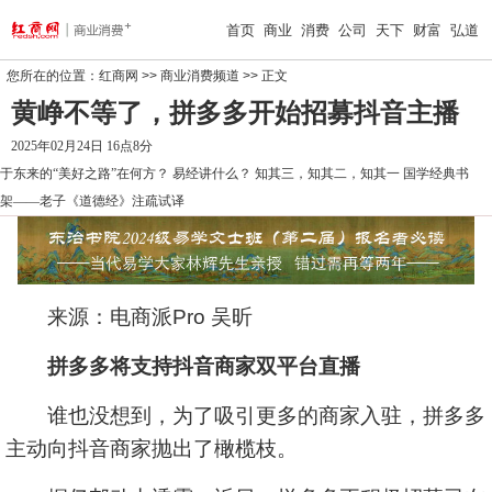
首页
商业
消费
公司
天下
财富
弘道
您所在的位置：
红商网
>>
商业消费频道
>> 正文
黄峥不等了，拼多多开始招募抖音主播
2025年02月24日 16点8分
于东来的“美好之路”在何方？
易经讲什么？
知其三，知其二，知其一
国学经典书
架——老子《道德经》注疏试译
来源：电商派Pro 吴昕
拼多多将支持抖音商家双平台直播
谁也没想到，为了吸引更多的商家入驻，拼多多
主动向抖音商家抛出了橄榄枝。