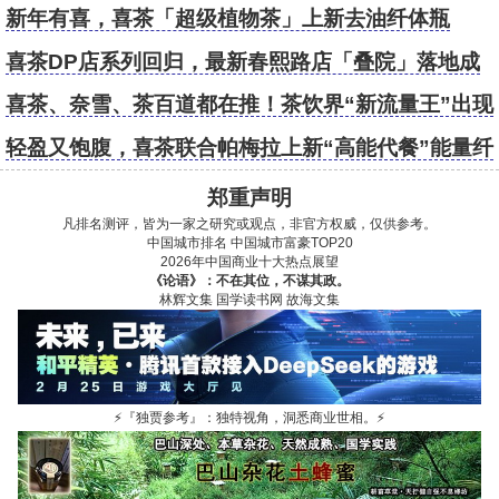
涨幅超300%
新年有喜，喜茶「超级植物茶」上新去油纤体瓶
喜茶DP店系列回归，最新春熙路店「叠院」落地成
都
喜茶、奈雪、茶百道都在推！茶饮界“新流量王”出现
了？
轻盈又饱腹，喜茶联合帕梅拉上新“高能代餐”能量纤
体瓶
郑重声明
凡排名测评，皆为一家之研究或观点，非官方权威，仅供参考。
中国城市排名
中国城市富豪TOP20
2026年中国商业十大热点展望
《论语》：不在其位，不谋其政。
林辉文集
国学读书网
故海文集
⚡
『独贾参考』：独特视角，洞悉商业世相。
⚡