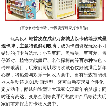
（百余种特色卡砖，卡圈资深玩家打卡首选）
玩具反斗城
首次在成都万象城店以卡砖墙形式呈
现卡牌，主题特色鲜明吸睛
，成为卡圈资深玩家不可
错过的打卡首选地：小马宝莉、奥特曼、宝可梦、蛋
仔派对、植物大战僵尸、名侦探柯南等
百余种
特色卡
砖琳琅满目，玩家们可以尽情收藏心仪好物满足新年
心愿，将热爱与欢乐一同收入囊中。更有乐森智能机
器人生动还原G1动画造型、还可自动变形及个性化
定义动作，酷炫的造型让大玩家实现童年的梦想；同
时还有高达、变形金刚等炙手可热的IP产品等待大玩
家们前来探店打卡收入囊中。