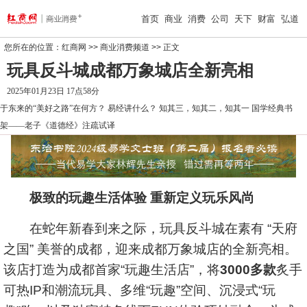
首页
商业
消费
公司
天下
财富
弘道
您所在的位置：
红商网
>>
商业消费频道
>> 正文
玩具反斗城成都万象城店全新亮相
2025年01月23日 17点58分
于东来的“美好之路”在何方？
易经讲什么？
知其三，知其二，知其一
国学经典书
架——老子《道德经》注疏试译
极致的玩趣生活体验 重新定义玩乐风尚
在蛇年新春到来之际，玩具反斗城在素有 “天府
之国” 美誉的成都，迎来成都万象城店的全新亮相。
该店打造为成都首家“玩趣生活店”，将
3000多款
炙手
可热IP和潮流玩具、多维“玩趣”空间、沉浸式“玩