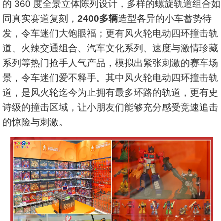
的 360 度全景立体陈列设计，多样的螺旋轨道组合如
同真实赛道复刻，
2400多辆
造型各异的小车蓄势待
发，令车迷们大饱眼福；更有风火轮电动四环撞击轨
道、火辣交通组合、汽车文化系列、速度与激情珍藏
系列等热门抢手人气产品，模拟出紧张刺激的赛车场
景，令车迷们爱不释手。其中风火轮电动四环撞击轨
道，是风火轮迄今为止拥有最多环路的轨道，更有史
诗级的撞击区域，让小朋友们能够充分感受竞速追击
的惊险与刺激。