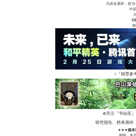
凡排名测评，皆为
中
《
林
『独贾参
⚡
关注『书仙笙』
✿
研究报告、榜单测评
★★★
媒体
声明：本