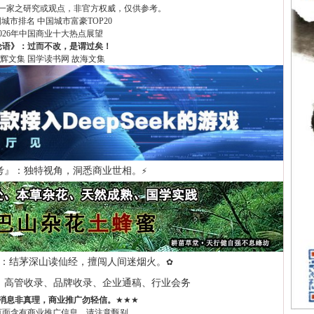
一家之研究或观点，非官方权威，仅供参考。
国城市排名
中国城市富豪TOP20
2026年中国商业十大热点展望
论语》：过而不改，是谓过矣！
辉文集
国学读书网
故海文集
考』：独特视角，洞悉商业世相。
⚡
：结茅深山读仙经，擅闯人间迷烟火。
✿
、高管收录、品牌收录、企业通稿、行业会务
消息非真理，商业推广勿轻信。
★★★
页面含有商业推广信息，请注意甄别。