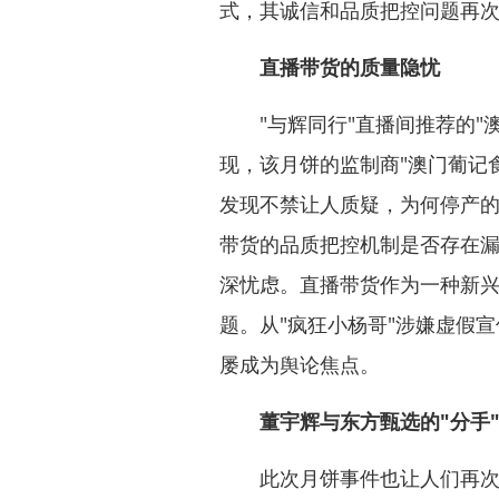
式，其诚信和品质把控问题再
直播带货的质量隐忧
"与辉同行"直播间推荐的"澳
现，该月饼的监制商"澳门葡记食
发现不禁让人质疑，为何停产
带货的品质把控机制是否存在
深忧虑。直播带货作为一种新
题。从"疯狂小杨哥"涉嫌虚假
屡成为舆论焦点。
董宇辉与东方甄选的"分手
此次月饼事件也让人们再次关注