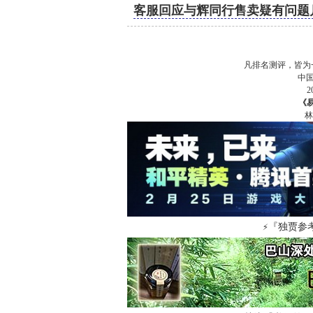
客服回应与辉同行售卖疑有问题
凡排名测评，皆为
中
《
林
『独贾参
⚡