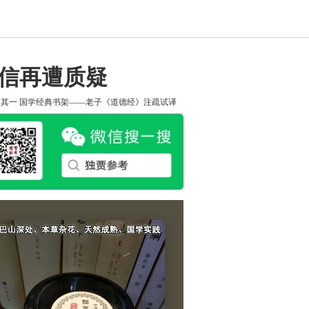
诚信再遭质疑
知其一
国学经典书架——老子《道德经》注疏试译