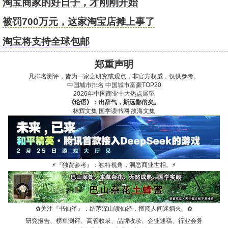
淘宝商家的好日子，才刚刚开始
被罚700万元，这家淘宝店摊上事了
淘宝将支持全球包邮
郑重声明
凡排名测评，皆为一家之研究或观点，非官方权威，仅供参考。
中国城市排名
中国城市富豪TOP20
2026年中国商业十大热点展望
《论语》：出辞气，斯远鄙倍矣。
林辉文集
国学读书网
故海文集
⚡
『独贾参考』：独特视角，洞悉商业世相。
⚡
✿
关注『书仙笙』：结茅深山读仙经，擅闯人间迷烟火。
✿
研究报告、榜单测评、高管收录、品牌收录、企业通稿、行业会务