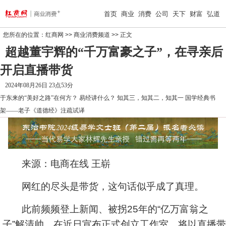
首页
商业
消费
公司
天下
财富
弘道
您所在的位置：
红商网
>>
商业消费频道
>> 正文
超越董宇辉的“千万富豪之子”，在寻亲后
开启直播带货
2024年08月26日 23点53分
于东来的“美好之路”在何方？
易经讲什么？
知其三，知其二，知其一
国学经典书
架——老子《道德经》注疏试译
来源：电商在线 王崭
网红的尽头是带货，这句话似乎成了真理。
此前频频登上新闻、被拐25年的“亿万富翁之
子”解清帅，在近日宣布正式创立工作室，将以直播带