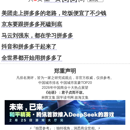
美团走上拼多多的老路，吃饭便宜了不少钱
京东要跟拼多多死磕到底
马云刘强东，都在学习拼多多
抖音和拼多多干起来了
全世界都开始用拼多多了
郑重声明
凡排名测评，皆为一家之研究或观点，非官方权威，仅供参考。
中国城市排名
中国城市富豪TOP20
2026年中国商业十大热点展望
《论语》：君子贞而不谅。
林辉文集
国学读书网
故海文集
⚡
『独贾参考』：独特视角，洞悉商业世相。
⚡