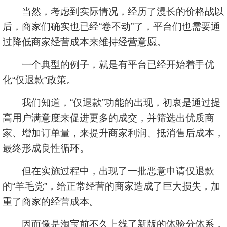
当然，考虑到实际情况，经历了漫长的价格战以
后，商家们确实也已经“卷不动”了，平台们也需要通
过降低商家经营成本来维持经营意愿。
一个典型的例子，就是有平台已经开始着手优
化“仅退款”政策。
我们知道，“仅退款”功能的出现，初衷是通过提
高用户满意度来促进更多的成交，并筛选出优质商
家、增加订单量，来提升商家利润、抵消售后成本，
最终形成良性循环。
但在实施过程中，出现了一批恶意申请仅退款
的“羊毛党”，给正常经营的商家造成了巨大损失，加
重了商家的经营成本。
因而像是淘宝前不久上线了新版的体验分体系，