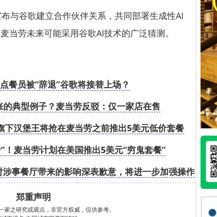
布与谷歌建立合作伙伴关系，共同部署生成性AI
麦当劳未来可能采用谷歌AI技术的广泛猜测。
AI点餐员被“辞退”谷歌将接替上场？
胀的典型例子？麦当劳反驳：仅一家店在售
旗下汉堡王将抢在麦当劳之前推出5美元低价套餐
”！麦当劳计划在美国推出5美元“穷鬼套餐”
对涉事餐厅带来的影响深表歉意，将进一步加强操作
规范落实执行
郑重声明
一家之研究或观点，非官方权威，仅供参考。