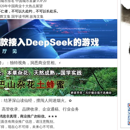
国城市排名
中国城市富豪TOP20
2026年中国商业十大热点展望
不仁者，不可以久处约，不可以长处乐。
辉文集
国学读书网
故海文集
考』：独特视角，洞悉商业世相。
⚡
：结茅深山读仙经，擅闯人间迷烟火。
✿
、高管收录、品牌收录、企业通稿、行业会务
消息非真理，商业推广勿轻信。
★★★
页面含有商业推广信息，请注意甄别。
可得，现在心不可得，未来心不可得。