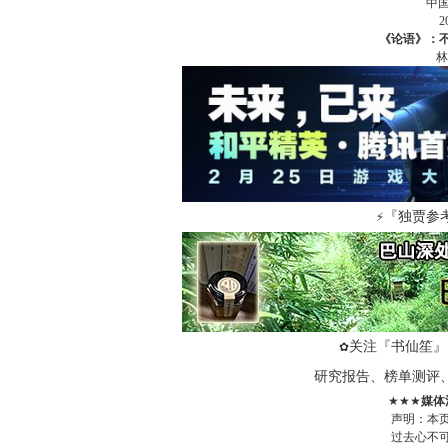
中
《论语》：
林
『独贾参
⚡
关注『书仙笙』
✿
研究报告、榜单测评
★★★
媒体
声明：本
过去心不