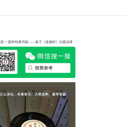
I
知其一
国学经典书架——老子《道德经》注疏试译