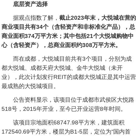
底层资产选择
据观点指数了解，
截止2023年末，大悦城在营的
商业项目共有34个（含轻资产和非标准化产品），总
商业面积374万平方米；其中包括21个大悦城购物中
心（含轻资产），总商业面积约308万平方米。
而在成都，大悦城目前共有3个项目，分别为成
都大悦城、成都天府大悦城、金牛大悦城（未开
业），此次计划发行REIT的成都大悦城正是其中运营
最成熟的大悦城项目。
公告资料显示，该项目位于成都市武侯区大悦路
518号，2015年开业，至今已开业运营8年时间。
该项目宗地面积68747.98平方米，建筑面积
172540.69平方米，楼层为B1-5层，定位为“国内首