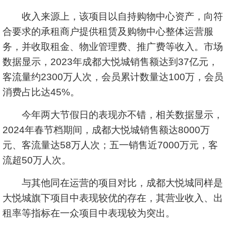
收入来源上，该项目以自持购物中心资产，向符
合要求的承租商户提供租赁及购物中心整体运营服
务，并收取租金、物业管理费、推广费等收入。市场
数据显示，2023年成都大悦城销售额达到37亿元，
客流量约2300万人次，会员累计数量达100万，会员
消费占比达45%。
今年两大节假日的表现亦不错，相关数据显示，
2024年春节档期间，成都大悦城销售额达8000万
元、客流量达58万人次；五一销售近7000万元，客
流超50万人次。
与其他同在运营的项目对比，成都大悦城同样是
大悦城旗下项目中表现较优的存在，其营业收入、出
租率等指标在一众项目中表现较为突出。