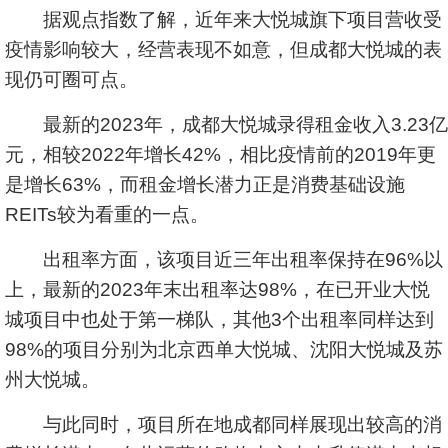
据观点指数了解，近年来大悦城旗下项目营收受
疫情影响较大，经营表现不如意，但成都大悦城的表
现仍可圈可点。
最新的2023年，成都大悦城录得租金收入3.23亿
元，相较2022年增长42%，相比疫情前的2019年更
是增长63%，而租金增长潜力正是消费基础设施
REITs较为看重的一点。
出租率方面，该项目近三年出租率保持在96%以
上，最新的2023年末出租率达98%，在已开业大悦
城项目中也处于第一梯队，其他3个出租率同样达到
98%的项目分别为北京西单大悦城、沈阳大悦城及苏
州大悦城。
与此同时，项目所在地成都同样展现出较高的消