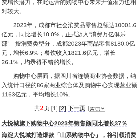
费增长潜力，在此运营的购物中心未来升值潜力也相
对较大。
2023年，成都市社会消费品零售总额达10001.6
亿元，同比增长10.0%，正式迈入“消费万亿俱乐
部”。按消费类型分，成都2023年商品零售8180.0亿
元，增长6.9%；餐饮收入1821.6亿元，增长
26.1%，均录得不错的增长。
购物中心层面，据四川省连锁商业协会数据，纳
入统计口径的86家商业综合体及购物中心实现营业额
1163亿元，平均增长10%。
2
共
页 [1]
[2]
下一页
大悦城旗下购物中心2023年销售额同比增长37％
海淀大悦城打造爆款「山系购物中心」，将引领消费