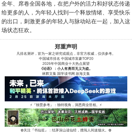
全年、席卷全国各地，在把户外的活力和好状态传递
给更多的人，为年轻人找到一个释放情绪、享受快乐
的出口，刺激更多的年轻人与脉动站在一起，加入这
场状态狂欢。
郑重声明
凡排名测评，皆为一家之研究或观点，非官方权威，仅供参考。
中国城市排名
中国城市富豪TOP20
2026年中国商业十大热点展望
《论语》：小人有勇而无义为盗。
林辉文集
国学读书网
故海文集
⚡
『独贾参考』：独特视角，洞悉商业世相。
⚡
✿
关注『书仙笙』：结茅深山读仙经，擅闯人间迷烟火。
✿