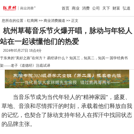
首页
商业
消费
公司
天下
财富
弘道
您所在的位置：
红商网
>>
商业消费频道
>> 正文
杭州草莓音乐节火爆开唱，脉动与年轻人
站在一起读懂他们的热爱
2024年05月27日 18点4分
于东来的“美好之路”在何方？
易经讲什么？
知其三，知其二，知其一
国学经典书
架——老子《道德经》注疏试译
当音乐节成为当代年轻人的"精神家园"，盛夏、
草地、音浪和尽情挥汗的时刻，承载着他们释放自我
的记忆，也契合了脉动支持年轻人在挥汗中找回状态
的品牌主张。