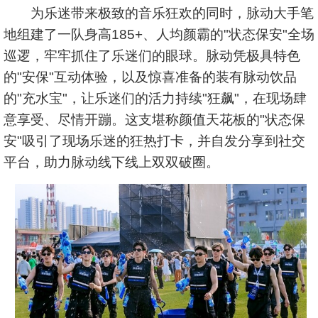
为乐迷带来极致的音乐狂欢的同时，脉动大手笔
地组建了一队身高185+、人均颜霸的"状态保安"全场
巡逻，牢牢抓住了乐迷们的眼球。脉动凭极具特色
的"安保"互动体验，以及惊喜准备的装有脉动饮品
的"充水宝"，让乐迷们的活力持续"狂飙"，在现场肆
意享受、尽情开蹦。这支堪称颜值天花板的"状态保
安"吸引了现场乐迷的狂热打卡，并自发分享到社交
平台，助力脉动线下线上双双破圈。