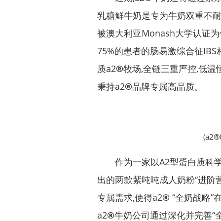
乳糖鲜牛奶是专为牛奶双重不耐受
被澳大利亚Monash大学认证为
75%的患者的肠易激综合征IB
质a2
®
牧场,全链三重严控,低温
秉持a2
®
品牌专属高品质。
(a
作为一家以A2型蛋白质科学研
出的两款紫吨吨成人奶粉“进阶
专属需求,使得a2
®
“全奶战略”
a2
®
牛奶公司通过深化并完善“全