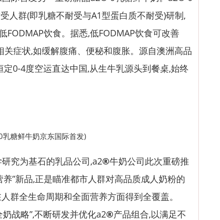
人群(即乳糖不耐受与A1型蛋白质不耐受)研制,
低FODMAP饮食。据悉,低FODMAP饮食可改善
S相关症状,如缓解腹痛、便秘和腹胀。源自澳洲高品
恒定0-4度空运直达中国,从生牛乳源头到餐桌,始终
2®0乳糖鲜牛奶京东国际首发)
究为基石的乳品公司,a2
®
牛奶公司此次重磅推
营养”新品,正是瞄准都市人群对高品质成人奶粉的
在人群全生命周期和全面营养方面得到全覆盖。
奶战略”,不断研发并优化a2
®
产品组合,以满足不