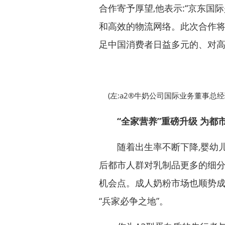
合作寄予厚望,他表示:“京东国
和高效的物流网络。此次合作将
足中国消费者日益多元的、对高
(左:a2®牛奶公司国际业务董事总经理Y
“全
家营养
”
重磅
升级
为
都
随着出生率不断下降,婴幼儿
后都市人群对乳制品更多的细分
机会点。成人奶粉市场也顺势
“兵家必争之地”。