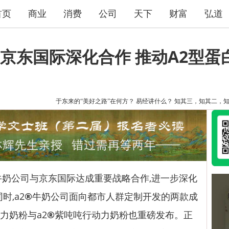
首页
商业
消费
公司
天下
财富
弘道
与京东国际深化合作 推动A2型
于东来的“美好之路”在何方？
易经讲什么？
知其三，知其二，
牛奶公司与京东国际达成重要战略合作,进一步深化
时,a2
®
牛奶公司面向都市人群定制开发的两款成
力奶粉与a2
®
紫吨吨行动力奶粉也重磅发布。正