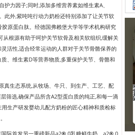
自护力因子;同时,添加多维营养素如维生素A、
力。此外,紫吨吨行动力奶粉还特别添加了让关节软
L®骨胶原蛋白肽。经德国弗赖堡大学等学术机构研究
蛋白肽可从根源有助于呵护关节软骨及相关软组织,缓解关
和灵活性,适合经常运动的人群对于关节骨骼保养的
白质、维生素D等营养物质,多重保护关节、骨骼和
2 ™原真生态系统,从牧场、牛只、到生产、工艺、配
层层筛选,确保产品所含A2型蛋白质的纯正,和每一滴
在用生产研发婴幼儿配方奶粉的匠心精神和质检标
品。
国际首发另一重磅新品a2
®
0乳糖鲜牛奶。a2
®
0