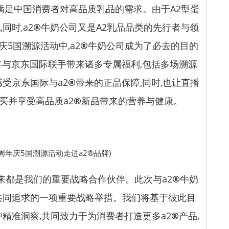
以满足中国消费者对高品质乳品的需求。由于A2型蛋
同时,a2
®
牛奶公司又是A2乳品品类的先行者与领
庆5国溯源活动中,a2
®
牛奶公司成为了必去的目的
将与京东国际联手带来诸多专属福利,包括多场溯源
受京东国际与a2
®
带来的正品保障,同时,也让直播
购买并享受高品质a2
®
新品带来的营养与健康。
周年庆5国溯源活动走进a2®品牌)
来都是我们的重要战略合作伙伴。此次与a2
®
牛奶
共同追求的一项重要战略举措。我们将基于彼此目
户精准洞察,共同致力于为消费者打造更多a2
®
产品,