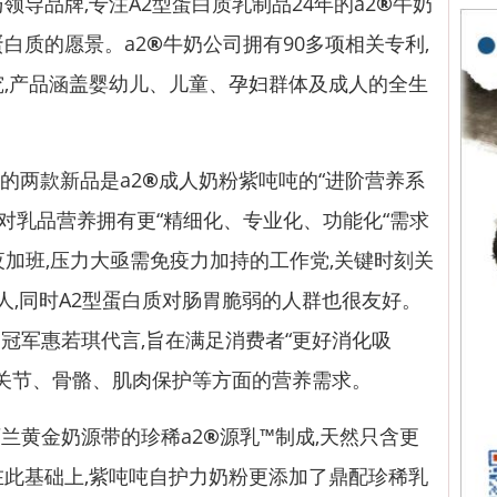
导品牌,专注A2型蛋白质乳制品24年的a2
®
牛奶
白质的愿景。a2
®
牛奶公司拥有90多项相关专利,
究,产品涵盖婴幼儿、儿童、孕妇群体及成人的全生
的两款新品是a2
®
成人奶粉紫吨吨的“进阶营养系
,对乳品营养拥有更“精细化、专业化、功能化“需求
夜加班,压力大亟需免疫力加持的工作党,关键时刻关
人,同时A2型蛋白质对肠胃脆弱的人群也很友好。
冠军惠若琪代言,旨在满足消费者“更好消化吸
、关节、骨骼、肌肉保护等方面的营养需求。
黄金奶源带的珍稀a2
®
源乳™制成,天然只含更
在此基础上,紫吨吨自护力奶粉更添加了鼎配珍稀乳