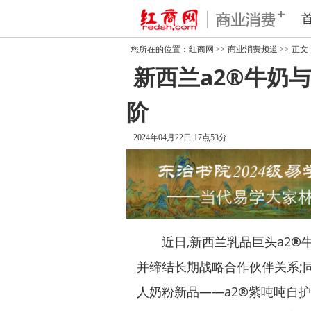
您所在的位置：
红商网
>>
商业消费频道
>> 正文
新西兰a2®牛奶
阶
2024年04月22日 17点53分
近日,新西兰乳品巨头a2
®
并缔结长期战略合作伙伴关系;同
人奶粉新品——a2
®
紫吨吨自护