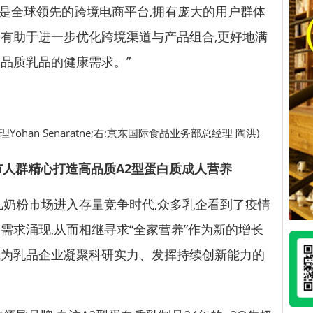
际是全球领先的跨境电商平台,拥有庞大的用户群体
有助于进一步优化跨境渠道与产品组合,更好地满
品质乳品的健康需求。”
ohan Senaratne;右:京东国际食品业务部总经理 陶洪)
市人
群
精心
打造
高品质
A2
型
蛋白质成人营养
奶粉市场进入存量竞争时代,众多乳企看到了疫情
需求涌现,从而相继寻求“全家营养”作为新的增长
成为乳品企业凝聚科研实力、发挥持续创新能力的