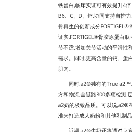
铁蛋白,临床实证可有效提升4倍
B6、C、D、锌,协同支持自护
骨再生的创新成分FORTIGE
证实,FORTIGEL®骨胶原
节不适,增加关节活动的平滑性
需求。同时,更高含量的钙、蛋
肌肉。
同时,a2
®
独有的True a
方和物流,全链路300多项检测,
a2奶的极致品质。可以说,a2
®
准来打造成人奶粉和其他乳制
近期,a2
®
牛奶还将通过京东