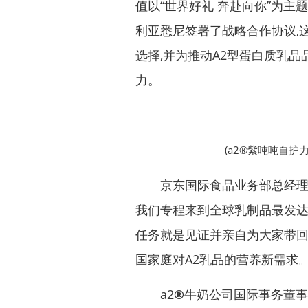
值以“世界好礼 奔赴向你”为主
利亚悉尼签署了战略合作协议,
选择,并为推动A2型蛋白质乳
力。
(a2®紫吨吨自护
京东国际食品业务部总经理陶洪
我们专程来到全球乳制品最发达
任务就是见证并亲自为大家带回
国家庭对A2乳品的营养新需求。
a2
®
牛奶公司国际事务董事总经