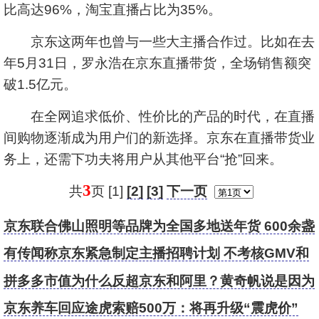
比高达96%，淘宝直播占比为35%。
京东这两年也曾与一些大主播合作过。比如在去
年5月31日，罗永浩在京东直播带货，全场销售额突
破1.5亿元。
在全网追求低价、性价比的产品的时代，在直播
间购物逐渐成为用户们的新选择。京东在直播带货业
务上，还需下功夫将用户从其他平台“抢”回来。
3
共
页 [1]
[2]
[3]
下一页
京东联合佛山照明等品牌为全国多地送年货 600余盏
灯具点亮山区新春
有传闻称京东紧急制定主播招聘计划 不考核GMV和
毛利等
拼多多市值为什么反超京东和阿里？黄奇帆说是因为
它“忽然醒悟”从消费互联网转向产业互联网
京东养车回应途虎索赔500万：将再升级“震虎价”