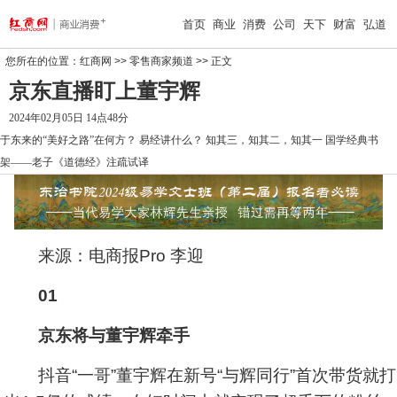
首页
商业
消费
公司
天下
财富
弘道
您所在的位置：
红商网
>>
零售商家频道
>> 正文
京东直播盯上董宇辉
2024年02月05日 14点48分
于东来的“美好之路”在何方？
易经讲什么？
知其三，知其二，知其一
国学经典书
架——老子《道德经》注疏试译
来源：电商报Pro 李迎
01
京东将与董宇辉牵手
抖音“一哥”董宇辉在新号“与辉同行”首次带货就打