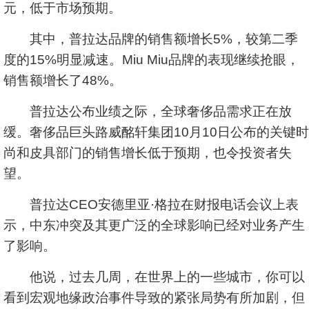
元，低于市场预期。
其中，普拉达品牌的销售额增长5%，较第二季
度的15%明显减速。Miu Miu品牌的表现继续抢眼，
销售额增长了48%。
普拉达公布业绩之际，全球奢侈品需求正在放
缓。奢侈品巨头路威酩轩集团10月10日公布的关键时
尚和皮具部门的销售增长低于预期，也令投资者失
望。
普拉达CEO安德里亚·格拉在财报电话会议上表
示，中东冲突及其更广泛的全球影响已经对业务产生
了影响。
他说，过去几周，在世界上的一些城市，你可以
看到宏观地缘政治事件导致的紧张局势有所加剧，但