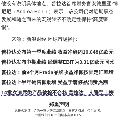
他没有说明具体地点。普拉达首席财务官安德里亚·博
尼尼（Andrea Bonini）表示，该公司仍对近期事态
发展和随之而来的宏观经济不确定性保持“高度警
惕”。
来源：新浪财经 环球市场播报
普拉达公布第一季度业绩 收益净额约10.648亿欧元
同比增长21.6%
普拉达发布中期业绩 经调整EBIT为3.31亿欧元同比
增长99.39%
普拉达：前9个月Prada品牌收益净额按固定汇率增
长52%至19.18亿欧元
普拉达上半年销售额劲增 受益于奢侈品消费热潮
14批次凉席类产品被检不合格 普拉达、艾睡宝上榜
郑重声明
凡排名测评，皆为一家之研究或观点，非官方权威，仅供参考。
中国城市排名
中国城市富豪TOP20