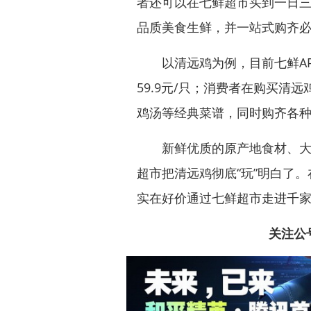
者还可以在七鲜超市买到一日
品质美食生鲜，并一站式购齐
以清远鸡为例，目前七鲜AP
59.9元/只；消费者在购买清
鸡汤等经典菜谱，同时购齐各
新鲜优质的原产地食材、大厨
超市把清远鸡彻底“玩”明白了
实在好价通过七鲜超市走进千
关注公号