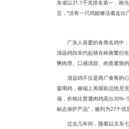
东省以31.1千克排名第一，相
言，“没有一只鸡能够活着走出广
广东人喜爱的各类名鸡中，佼
清远鸡自宋代起就在岭南繁衍
爽肉滑、口感清甜、肉质紧致
清远鸡不仅是两广食客的心头
宴用鸡，被端上美国前总统尼克
场，价格比普通肉鸡高出30%~
标志保护产品”，被列为27个
过去几年间，随着以京东七鲜