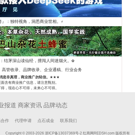
考』：独特视角，洞悉商业世相。
⚡
：结茅深山读仙经，擅闯人间迷烟火。
✿
、高管收录、品牌收录、企业通稿、行业会务
消息非真理，商业推广勿轻信。
★★★
页面含有商业推广信息，请注意甄别。
可得，现在心不可得，未来心不可得。
业报道 商家资讯 品牌动态
稿合作
代理申请
点石成金
联系我们
Copyright © 2003-
2026
浙ICP备13037369号-2
红商网REDSH.com 版权所有