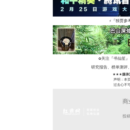
『独贾参
⚡
关注『书仙笙』
✿
研究报告、榜单测评
★★★
媒体
声明：本
过去心不
商
投