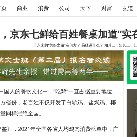
首页
商业
消费
公司
天下
财富
弘道
，京东七鲜给百姓餐桌加道“实在
于东来的“美好之路”在何方？
易经讲什么？
知其三，知其二，
国人的餐饮文化中，“吃鸡”一直占据重要地位。
南方省份，老百姓不仅开发了白斩鸡、盐焗鸡、椰
费量同样冠绝全国。
鉴》，2021年全国各省人均鸡肉消费榜单中，广