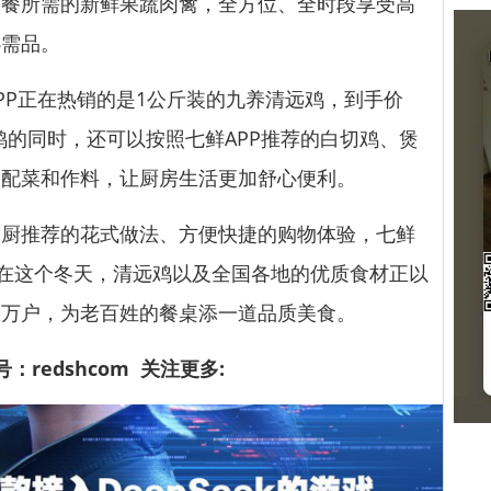
三餐所需的新鲜果蔬肉禽，全方位、全时段享受高
必需品。
P正在热销的是1公斤装的九养清远鸡，到手价
远鸡的同时，还可以按照七鲜APP推荐的白切鸡、煲
种配菜和作料，让厨房生活更加舒心便利。
推荐的花式做法、方便快捷的购物体验，七鲜
。在这个冬天，清远鸡以及全国各地的优质食材正以
家万户，为老百姓的餐桌添一道品质美食。
：redshcom 关注更多: