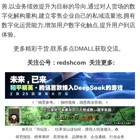
善,以业务绩效提升为目标的导向,通过对人货场的数
字化解构重构,建立零售企业自己的私域流量池,拥有
数字化运营能力,增加用户数字化触点,提升用户到店
体验。
更多精彩干货,联系多点DMALL获取交流。
关注公号：redshcom 关注更多:
⚡
『独贾参考』：独特视角，洞悉商业世相。
⚡
✿
关注『书仙笙』：结茅深山读仙经，擅闯人间迷烟火。
✿
研究报告、榜单测评、高管收录、品牌收录、企业通稿、行业会务