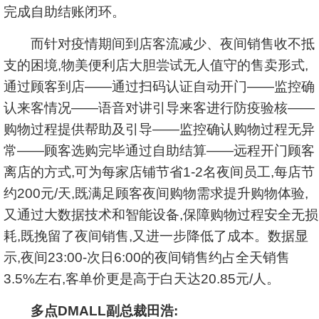
完成自助结账闭环。
而针对疫情期间到店客流减少、夜间销售收不抵
支的困境,物美便利店大胆尝试无人值守的售卖形式,
通过顾客到店——通过扫码认证自动开门——监控确
认来客情况——语音对讲引导来客进行防疫验核——
购物过程提供帮助及引导——监控确认购物过程无异
常——顾客选购完毕通过自助结算——远程开门顾客
离店的方式,可为每家店铺节省1-2名夜间员工,每店节
约200元/天,既满足顾客夜间购物需求提升购物体验,
又通过大数据技术和智能设备,保障购物过程安全无损
耗,既挽留了夜间销售,又进一步降低了成本。数据显
示,夜间23:00-次日6:00的夜间销售约占全天销售
3.5%左右,客单价更是高于白天达20.85元/人。
多点DMALL副总裁田浩: