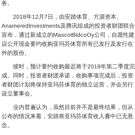
务。
2018年12月7日，由安踏体育、方源资本、
AnameredInvestments及腾讯组成的投资者财团联合
宣布，通过新成立的MascotBidcoOy公司，自愿性建
议公开现金要约收购亚玛芬体育所有已发行及发行在
外的股份。
彼时，预计要约收购最迟将于2019年第二季度完
成。同时，投资者财团承诺，收购事项完成后，投资
者财团计划将保持亚玛芬体育的独立运营，并会另行
设立董事会。
业内普遍认为，虽然目前并不是最终结果，但从
公布的情况来看，安踏将亚玛芬体育收入囊中已无悬
念。