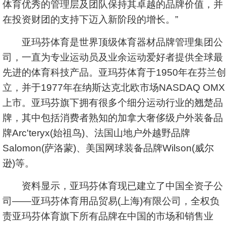
体育优秀的管理层及团队保持其卓越的品牌价值，并
在投资财团的支持下迈入新阶段的增长。”
亚玛芬体育是世界顶级体育器材品牌管理集团公
司，一直为专业运动员及业余运动爱好者提供全球最
先进的体育科技产品。亚玛芬体育于1950年在芬兰创
立，并于1977年在纳斯达克北欧市场NASDAQ OMX
上市。亚玛芬旗下拥有很多个细分运动行业的翘楚品
牌，其中包括消费者熟知的加拿大奢侈级户外装备品
牌Arc'teryx(始祖鸟)、法国山地户外越野品牌
Salomon(萨洛蒙)、美国网球装备品牌Wilson(威尔
逊)等。
资料显示，亚玛芬体育现已建立了中国全资子公
司——亚玛芬体育用品贸易(上海)有限公司，全权负
责亚玛芬体育旗下所有品牌在中国的市场和销售业