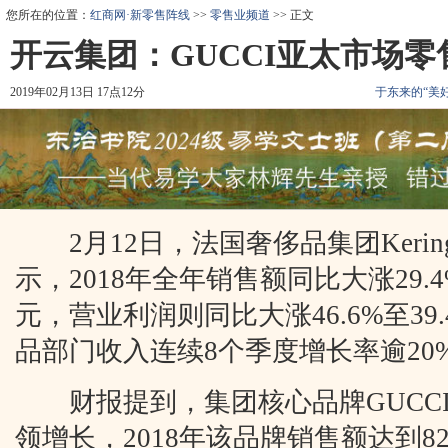
您所在的位置：
红商网·新零售阵线
>>
零售业频道
>> 正文
开云集团：GUCCI亚太市场零
2019年02月13日 17点12分
于东来的“美
2月12日，法国奢侈品集团Keri
示，2018年全年销售额同比大涨29.4%
元，营业利润则同比大涨46.6%至39
品部门收入连续8个季度增长率逾20
财报提到，集团核心品牌GUCCI
领增长，2018年该品牌销售额达到82