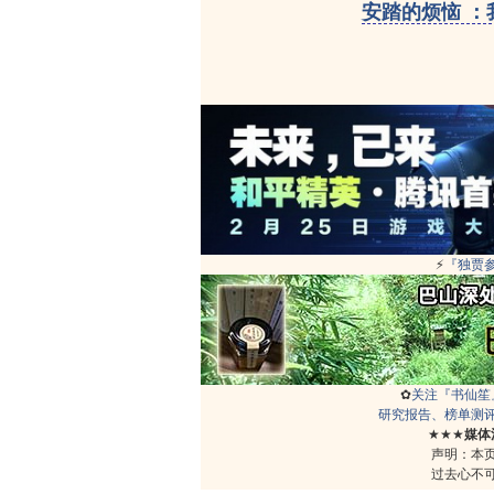
安踏的烦恼 
⚡
『独贾
✿
关注『书仙笙
研究报告、榜单测
★★★
媒体
声明：本
过去心不