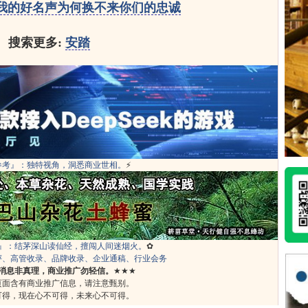
：我的好名声为何换不来你们的忠诚
搜索更多:
安踏
参考』：独特视角，洞悉商业世相。
⚡
』：结茅深山读仙经，擅闯人间迷烟火。
✿
评、高管收录、品牌收录、企业通稿、行业会务
消息非真理，商业推广勿轻信。
★★★
页面含有商业推广信息，请注意甄别。
可得，现在心不可得，未来心不可得。