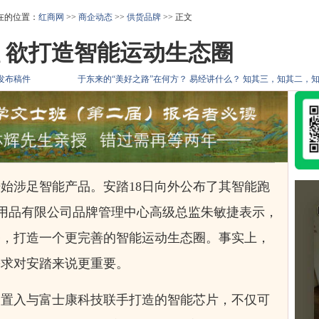
在的位置：
红商网
>>
商企动态
>>
供货品牌
>> 正文
 欲打造智能运动生态圈
发布稿件
于东来的“美好之路”在何方？
易经讲什么？
知其三，知其二，
涉足智能产品。安踏18日向外公布了其智能跑
体育用品有限公司品牌管理中心高级总监朱敏捷表示，
备，打造一个更完善的智能运动生态圈。事实上，
需求对安踏来说更重要。
入与富士康科技联手打造的智能芯片，不仅可